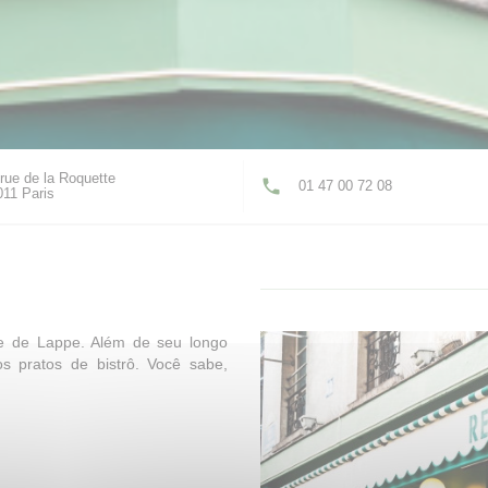
rue de la Roquette
01 47 00 72 08
((abre numa nova janela))
011 Paris
ue de Lappe. Além de seu longo
os pratos de bistrô. Você sabe,