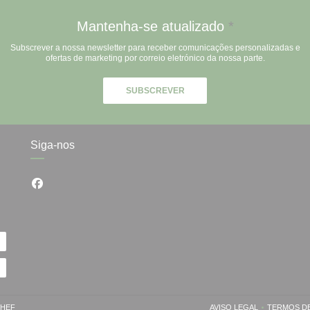
Mantenha-se atualizado
*
Subscrever a nossa newsletter para receber comunicações personalizadas e
ofertas de marketing por correio eletrónico da nossa parte.
SUBSCREVER
Siga-nos
Facebook ((abre numa nova janela))
((ABRE NUMA NOVA JANELA))
HEF
AVISO LEGAL
TERMOS DE