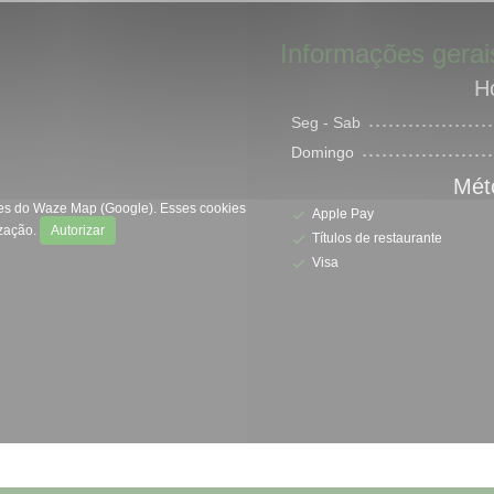
Informações gerai
Ho
Seg
-
Sab
Domingo
Mét
kies do Waze Map (Google). Esses cookies
Apple Pay
ização.
Autorizar
Títulos de restaurante
Visa