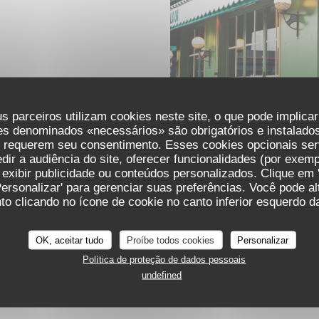
s parceiros utilizam cookies neste site, o que pode implica
es denominados «necessários» são obrigatórios e instalados
s requerem seu consentimento. Esses cookies opcionais ser
ir a audiência do site, oferecer funcionalidades (por exemp
 exibir publicidade ou conteúdos personalizados. Clique em '
Personalizar' para gerenciar suas preferências. Você pode a
o clicando no ícone de cookie no canto inferior esquerdo da
OK, aceitar tudo
Proíbe todos cookies
Personalizar
Política de proteção de dados pessoais
undefined