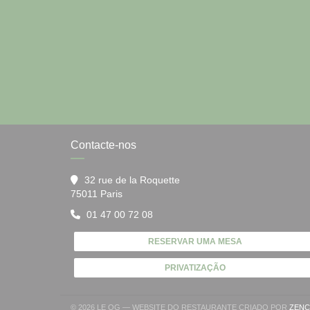
Contacte-nos
32 rue de la Roquette
((abre numa nova janela))
75011 Paris
01 47 00 72 08
RESERVAR UMA MESA
PRIVATIZAÇÃO
© 2026 LE QG — WEBSITE DO RESTAURANTE CRIADO POR
ZENC