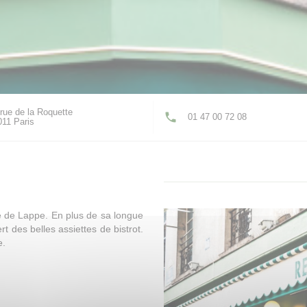
rue de la Roquette
01 47 00 72 08
((ouvre une nouvelle fenêtre))
011 Paris
ue de Lappe. En plus de sa longue
t des belles assiettes de bistrot.
e.