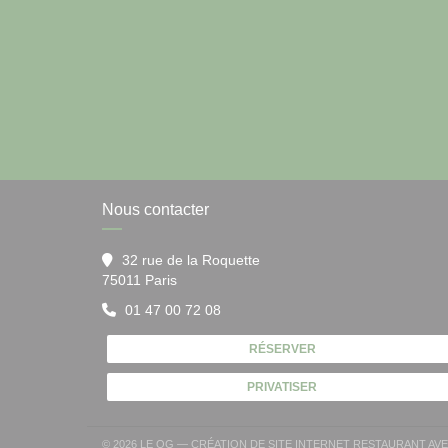
Nous contacter
32 rue de la Roquette
((ouvre une nouvelle fenêtre))
75011 Paris
01 47 00 72 08
RÉSERVER
PRIVATISER
© 2026 LE QG — CRÉATION DE SITE INTERNET RESTAURANT AV