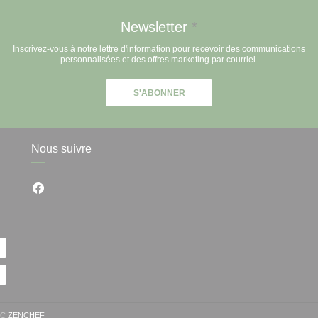
Newsletter
*
Inscrivez-vous à notre lettre d'information pour recevoir des communications
personnalisées et des offres marketing par courriel.
S'ABONNER
Nous suivre
Facebook ((ouvre une nouvelle fenêtre))
((OUVRE UNE NOUVELLE FENÊTRE))
EC
ZENCHEF